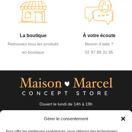
La boutique
À votre écoute
Retrouvez tous les produits
Besoin d’aide ?
en boutique
02 97 89 31 95
Ouvert le lundi de 14h à 19h
du mardi au samedi de 10h à 19h
Gérer le consentement
19 Rue Auguste Nayel 56100 Lorient
bonjour@maisonmarcel-conceptstore.com
Pour offrir les meilleures expériences, nous utilisons des technologies