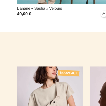
Banane « Sasha » Velours
49,00
€
U !
NOUVEAU !