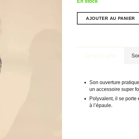
En stock
AJOUTER AU PANIER
quantité
de
Banane
"Andrea"
Léopard
Beige
Ce qu’on aime
So
Son ouverture pratique 
un accessoire super fo
Polyvalent, il se porte
à l’épaule.