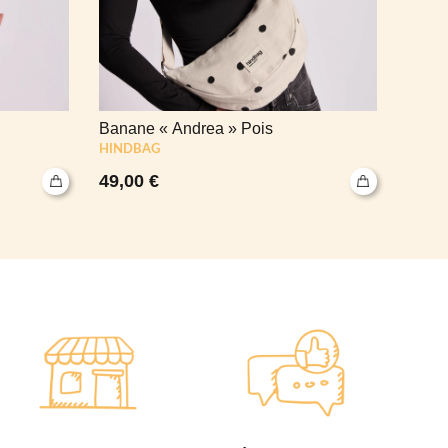
Banane « Andrea » Pois
Puzzl
HINDBAG
49,00
€