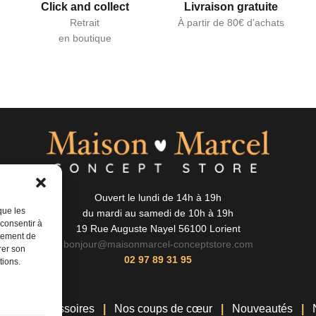
Click and collect
Livraison gratuite
Retrait
À partir de 80€ d’achats
en boutique
Ouvert le lundi de 14h à 19h
que les
du mardi au samedi de 10h à 19h
 consentir à
19 Rue Auguste Nayel 56100 Lorient
rtement de
bonjour@maisonmarcel-conceptstore.com
rer son
02 97 89 31 95
tions.
de
Accessoires
Nos coups de cœur
Nouveautés