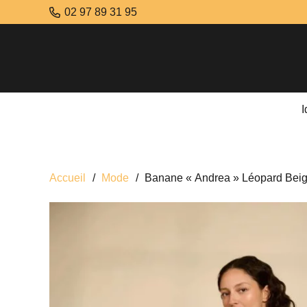
02 97 89 31 95
Accueil
/
Mode
/
Banane « Andrea » Léopard Bei