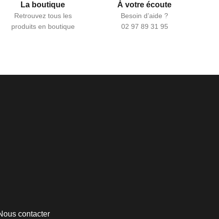
La boutique
À votre écoute
Retrouvez tous les
Besoin d’aide ?
produits en boutique
02 97 89 31 95
Nous contacter