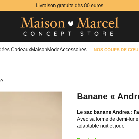
Livraison gratuite dès 80 euros
Idées Cadeaux
Maison
Mode
Accessoires
NOS COUPS DE CŒU
ge
Banane « Andr
Le sac banane Andrea : l’all
Avec sa forme de demi-lune, 
adaptable nuit et jour.