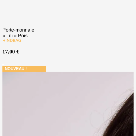
Porte-monnaie
« Lili » Pois
HINDBAG
17,00
€
NOUVEAU !