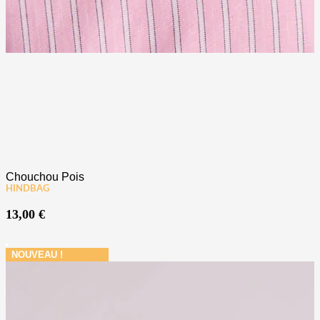
Chouchou Pois
HINDBAG
13,00
€
NOUVEAU !