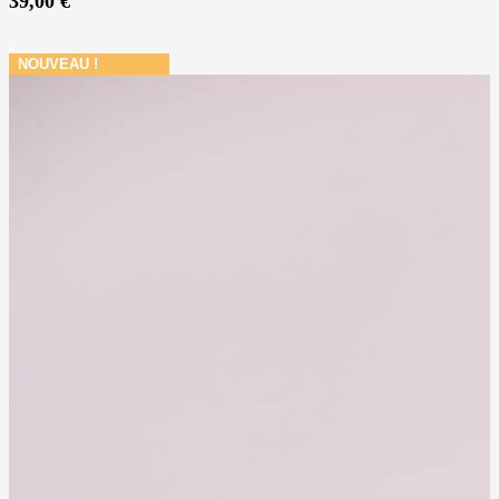
39,00
€
NOUVEAU !