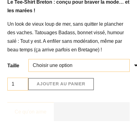
Le Tee-Shirt Breton : conçu pour braver la mode… et
les marées !
Un look de vieux loup de mer, sans quitter le plancher
des vaches. Tatouages Badass, bonnet vissé, humour
salé : Tout y est. A enfiler sans modération, même par
beau temps (ça arrive parfois en Bretagne) !
Taille
quantité
AJOUTER AU PANIER
de
Tee-
shirt
Ce qu’on aime
Born
To
Be