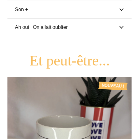
le
Son +
cul
ici"
Ah oui ! On allait oublier
NOUVEAU !