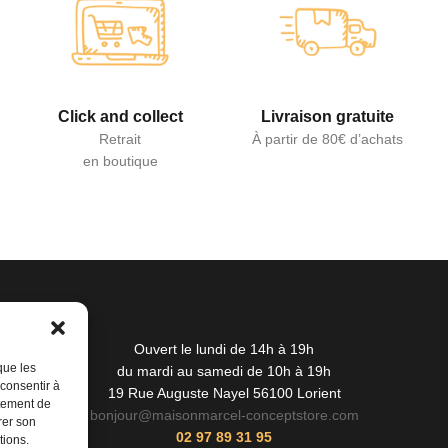
Click and collect
Livraison gratuite
Retrait
À partir de 80€ d’achats
en boutique
Ouvert le lundi de 14h à 19h
que les
du mardi au samedi de 10h à 19h
 consentir à
19 Rue Auguste Nayel 56100 Lorient
rtement de
bonjour@maisonmarcel-conceptstore.com
rer son
02 97 89 31 95
tions.