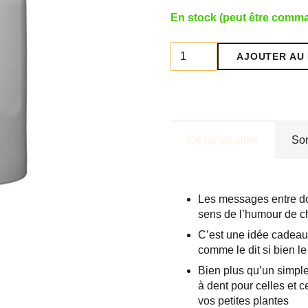
En stock (peut être comm
quantité
AJOUTER AU 
de
Tasse
"Bonjour
morue"
Ce qu’on aime
So
Les messages entre dou
sens de l’humour de 
C’est une idée cadeau 
comme le dit si bien le
Bien plus qu’un simple
à dent pour celles et c
vos petites plantes