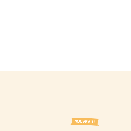
U !
NOUVEAU !