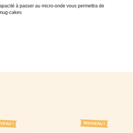
apacité à passer au micro-onde vous permettra de
s mug-cakes
VEAU !
NOUVEAU !