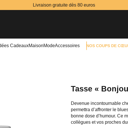
Livraison gratuite dès 80 euros
Idées Cadeaux
Maison
Mode
Accessoires
NOS COUPS DE CŒU
Tasse « Bonjou
Devenue incontournable che
permettra d’affronter le blues
bonne dose d’humour. Ce mu
collègues et vos proches dur