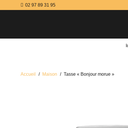
02 97 89 31 95
Accueil
/
Maison
/
Tasse « Bonjour morue »