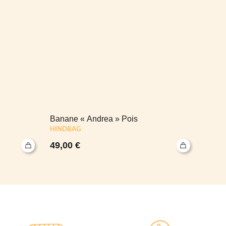
Banane « Andrea » Pois
Puzzl
HINDBAG
49,00
€