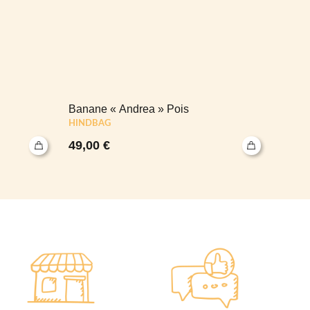
Banane « Andrea » Pois
Puzzl
HINDBAG
49,00
€