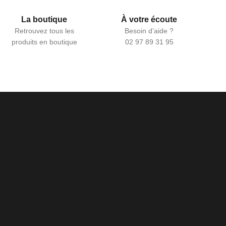
La boutique
À votre écoute
Retrouvez tous les
Besoin d’aide ?
produits en boutique
02 97 89 31 95