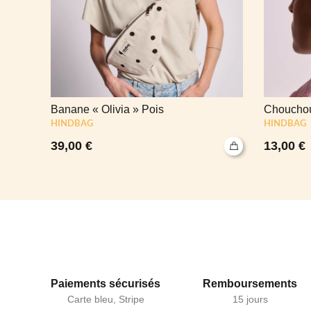
Banane « Olivia » Pois
Chouchou
HINDBAG
HINDBAG
39,00
€
13,00
€
Paiements sécurisés
Remboursements
Carte bleu, Stripe
15 jours