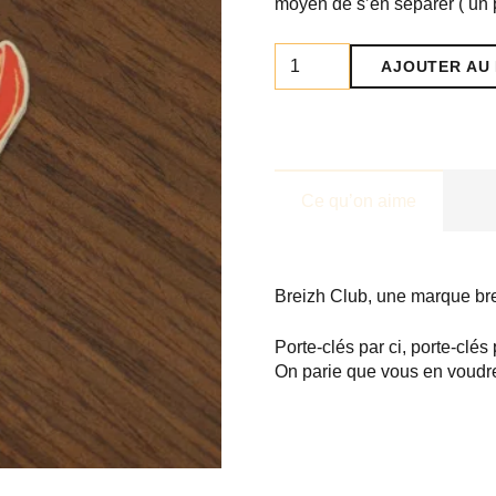
moyen de s’en séparer ( un 
quantité
AJOUTER AU 
de
Porte
Clés
Homard
Ce qu’on aime
Breizh Club, une marque bret
Porte-clés par ci, porte-clés
On parie que vous en voudr