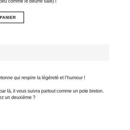
peu comme le beurre salé) !
PANIER
onne qui respire la légèreté et l’humour !
 par là, il vous suivra partout comme un pote breton.
ez un deuxième ?