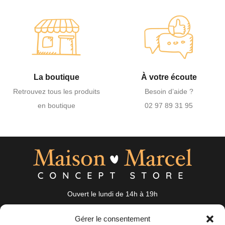
La boutique
À votre écoute
Retrouvez tous les produits
Besoin d’aide ?
en boutique
02 97 89 31 95
Ouvert le lundi de 14h à 19h
du mardi au samedi de 10h à 19h
Gérer le consentement
19 Rue Auguste Nayel 56100 Lorient