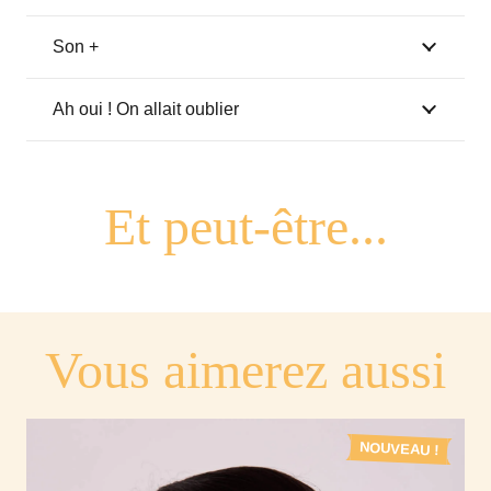
"boloss"
orange
Son +
Ah oui ! On allait oublier
Vous aimerez aussi
NOUVEAU !