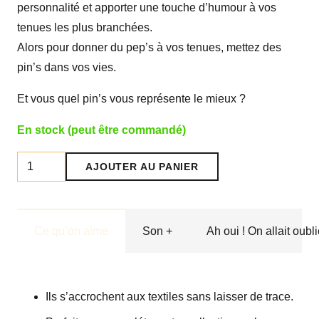
personnalité et apporter une touche d’humour à vos
tenues les plus branchées.
Alors pour donner du pep’s à vos tenues, mettez des
pin’s dans vos vies.
Et vous quel pin’s vous représente le mieux ?
En stock (peut être commandé)
quantité
AJOUTER AU PANIER
de
Pin's
duo
Ce qu’on aime
Son +
Ah oui ! On allait oubli
"poulette"
Ils s’accrochent aux textiles sans laisser de trace.