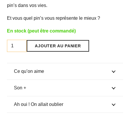
pin’s dans vos vies.
Et vous quel pin’s vous représente le mieux ?
En stock (peut être commandé)
quantité
AJOUTER AU PANIER
de
Pin's
duo
Ce qu’on aime
"andouille"
Son +
Ah oui ! On allait oublier