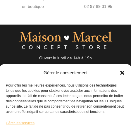
en boutique
02 97 89 31 95
Ouvert le lundi de 14h à 19h
du mardi au samedi de 10h à 19h
Gérer le consentement
19 Rue Auguste Nayel 56100 Lorient
bonjour@maisonmarcel-conceptstore.com
Pour offrir les meilleures expériences, nous utilisons des technologies
02 97 89 31 95
telles que les cookies pour stocker et/ou accéder aux informations des
appareils. Le fait de consentir à ces technologies nous permettra de traiter
des données telles que le comportement de navigation ou les ID uniques
Maison
Mode
Accessoires
sur ce site. Le fait de ne pas consentir ou de retirer son consentement peut
avoir un effet négatif sur certaines caractéristiques et fonctions.
Nos coups de cœur
Nouveautés
Nous contacter
Gérer les services