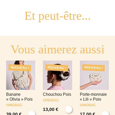
Vous aimerez aussi
NOUVEAU !
NOUVEAU !
NOUVEAU !
Banane
Chouchou Pois
Porte-monnaie
« Olivia » Pois
« Lili » Pois
HINDBAG
HINDBAG
HINDBAG
13,00
€
39,00
€
17,00
€