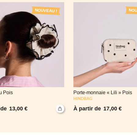
NOUVEAU !
NOU
 Pois
Porte-monnaie « Lili » Pois
HINDBAG
13,00
€
17,00
€