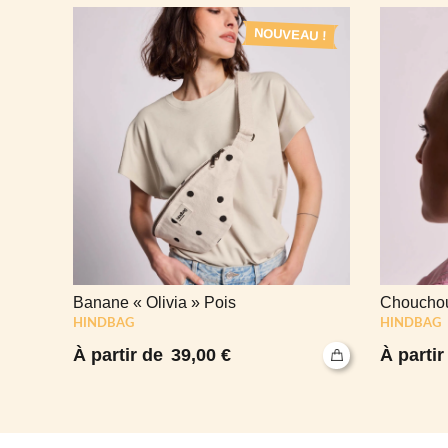
U !
NOUVEAU !
Banane « Olivia » Pois
Chouchou
HINDBAG
HINDBAG
39,00
€