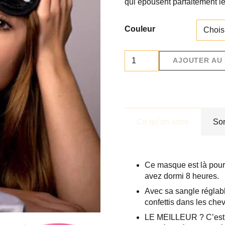
qui épousent parfaitement le
Couleur
quantité
AJOUTER AU 
de
Masque
"Putain
de
gueule
de
Ce qu’on aime
So
bois"
Ce masque est là pour
avez dormi 8 heures.
Avec sa sangle réglabl
confettis dans les che
LE MEILLEUR ? C’est le