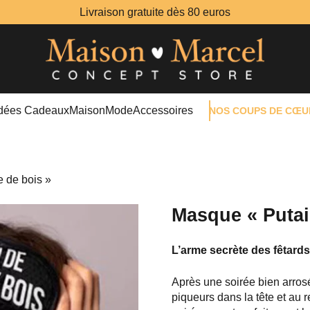
Livraison gratuite dès 80 euros
Idées Cadeaux
Maison
Mode
Accessoires
NOS COUPS DE CŒU
 de bois »
Masque « Putai
L’arme secrète des fêtards 
Après une soirée bien arros
piqueurs dans la tête et au 