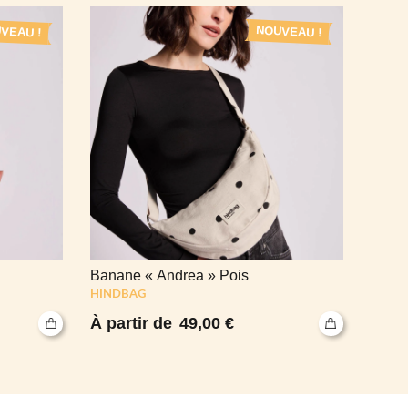
VEAU !
NOUVEAU !
Banane « Andrea » Pois
Puzzl
HINDBAG
49,00
€