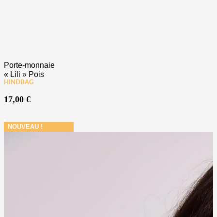
Porte-monnaie
« Lili » Pois
HINDBAG
17,00
€
NOUVEAU !