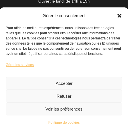
Ouvert le lundi de 14h à 19h
du mardi au samedi de 10h à 19h
Gérer le consentement
19 Rue Auguste Nayel 56100 Lorient
bonjour@maisonmarcel-conceptstore.com
Pour offrir les meilleures expériences, nous utilisons des technologies
02 97 89 31 95
telles que les cookies pour stocker et/ou accéder aux informations des
appareils. Le fait de consentir à ces technologies nous permettra de traiter
des données telles que le comportement de navigation ou les ID uniques
Maison
Mode
Accessoires
sur ce site. Le fait de ne pas consentir ou de retirer son consentement peut
avoir un effet négatif sur certaines caractéristiques et fonctions.
Nos coups de cœur
Nouveautés
Nous contacter
Gérer les services
Accepter
Mentions légales
Conditions Générales de Vente
Refuser
Politique de cookies
©MAISON MARCEL
Voir les préférences
Webdesign :
Pois Chiche Design
Politique de cookies
Développement :
La Coquille Web