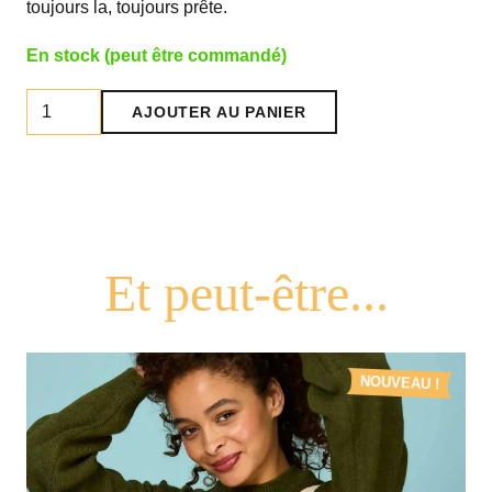
toujours la, toujours prête.
En stock (peut être commandé)
quantité
AJOUTER AU PANIER
de
Cabas
XXL
Mamma
Mia
NOUVEAU !