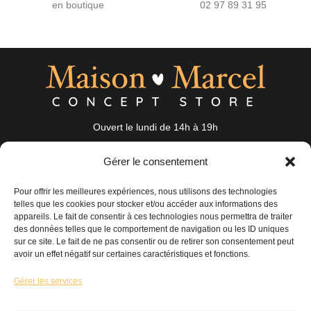
en boutique
02 97 89 31 95
Ouvert le lundi de 14h à 19h
du mardi au samedi de 10h à 19h
Gérer le consentement
19 Rue Auguste Nayel 56100 Lorient
bonjour@maisonmarcel-conceptstore.com
Pour offrir les meilleures expériences, nous utilisons des technologies
telles que les cookies pour stocker et/ou accéder aux informations des
02 97 89 31 95
appareils. Le fait de consentir à ces technologies nous permettra de traiter
des données telles que le comportement de navigation ou les ID uniques
sur ce site. Le fait de ne pas consentir ou de retirer son consentement peut
Maison
Mode
Accessoires
avoir un effet négatif sur certaines caractéristiques et fonctions.
Nos coups de cœur
Nouveautés
Nous contacter
Gérer les services