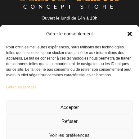
Ouvert le lundi de 14h à 19h
du mardi au samedi de 10h à 19h
Gérer le consentement
19 Rue Auguste Nayel 56100 Lorient
bonjour@maisonmarcel-conceptstore.com
Pour offrir les meilleures expériences, nous utilisons des technologies
02 97 89 31 95
telles que les cookies pour stocker et/ou accéder aux informations des
appareils. Le fait de consentir à ces technologies nous permettra de traiter
des données telles que le comportement de navigation ou les ID uniques
Maison
Mode
Accessoires
sur ce site. Le fait de ne pas consentir ou de retirer son consentement peut
avoir un effet négatif sur certaines caractéristiques et fonctions.
Nos coups de cœur
Nouveautés
Nous contacter
Gérer les services
Accepter
Mentions légales
Conditions Générales de Vente
Refuser
Politique de cookies
©MAISON MARCEL
Voir les préférences