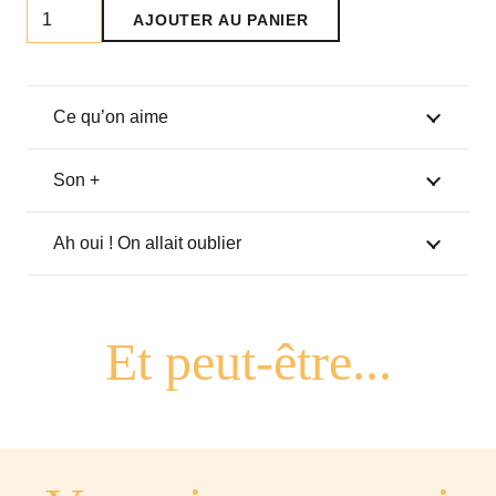
quantité
AJOUTER AU PANIER
de
Bol
breton
Ce qu’on aime
"Mamie
Gâteau"
Son +
Ah oui ! On allait oublier