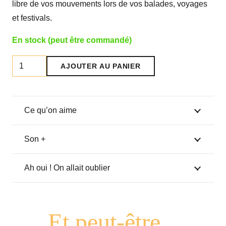
libre de vos mouvements lors de vos balades, voyages
et festivals.
En stock (peut être commandé)
quantité
AJOUTER AU PANIER
de
Banane
"Olivia"
Ce qu’on aime
Olive
Son +
Ah oui ! On allait oublier