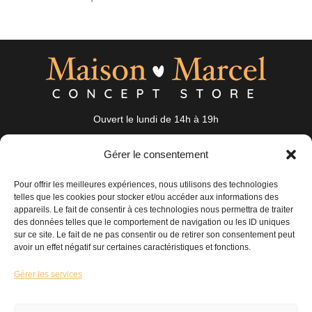
Ouvert le lundi de 14h à 19h
du mardi au samedi de 10h à 19h
Gérer le consentement
19 Rue Auguste Nayel 56100 Lorient
bonjour@maisonmarcel-conceptstore.com
Pour offrir les meilleures expériences, nous utilisons des technologies
02 97 89 31 95
telles que les cookies pour stocker et/ou accéder aux informations des
appareils. Le fait de consentir à ces technologies nous permettra de traiter
des données telles que le comportement de navigation ou les ID uniques
Maison
Mode
Accessoires
sur ce site. Le fait de ne pas consentir ou de retirer son consentement peut
avoir un effet négatif sur certaines caractéristiques et fonctions.
Nos coups de cœur
Nouveautés
Nous contacter
Gérer les services