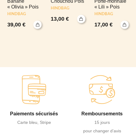
Banane
Chouchou Pois
Porte-monnaie
« Olivia » Pois
« Lili » Pois
HINDBAG
HINDBAG
HINDBAG
13,00
€
39,00
€
17,00
€
Paiements sécurisés
Remboursements
Carte bleu, Stripe
15 jours
pour changer d’avis