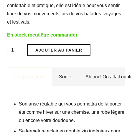
confortable et pratique, elle est idéale pour vous sentir
libre de vos mouvements lors de vos balades, voyages
et festivals.
En stock (peut être commandé)
quantité
AJOUTER AU PANIER
de
Banane
"Olivia"
Ce qu’on aime
Son +
Ah oui ! On allait oubli
Jute
Son anse réglable qui vous permettra de la porter
été comme hiver sur une chemise, une robe légère
ou encore votre doudoune.
Sa fermeture éclair en double zip ingénieux pour