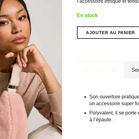
l’accessoire éthique et tend
En stock
AJOUTER AU PANIER
quantité
de
Banane
"Andrea"
Teddy
Rose
Ce qu’on aime
So
Poudré
Son ouverture pratique 
un accessoire super fo
Polyvalent, il se porte
à l’épaule.