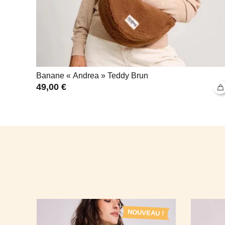
Banane « Andrea » Teddy Brun
49,00
€
U !
NOUVEAU !