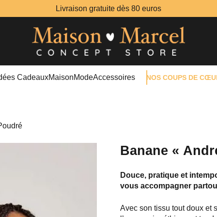
Livraison gratuite dès 80 euros
Idées Cadeaux
Maison
Mode
Accessoires
NOS COUPS DE CŒU
Poudré
Banane « Andr
Douce, pratique et intempor
vous accompagner partou
Avec son tissu tout doux et