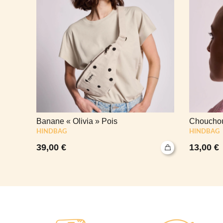
Banane « Olivia » Pois
Chouchou
HINDBAG
HINDBAG
39,00
€
13,00
€