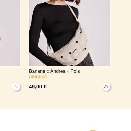
Banane « Andrea » Pois
Puzzl
HINDBAG
49,00
€