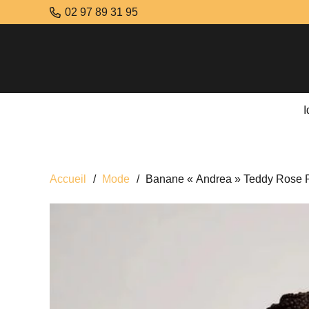
02 97 89 31 95
Accueil
/
Mode
/
Banane « Andrea » Teddy Rose 